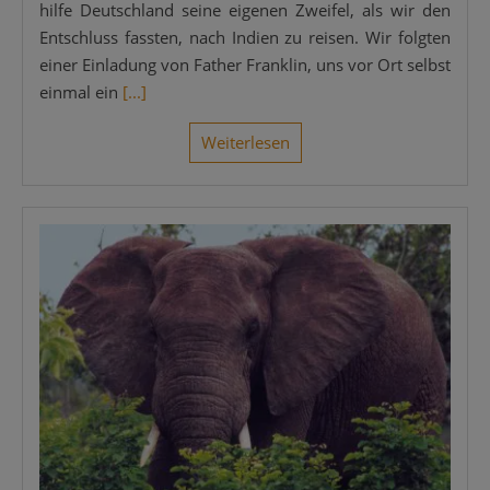
hil­fe Deutsch­land sei­ne eige­nen Zwei­fel, als wir den
Ent­schluss fass­ten, nach Indi­en zu rei­sen. Wir folg­ten
einer Ein­la­dung von Father Frank­lin, uns vor Ort selbst
ein­mal ein
[...]
Wei­ter­le­sen