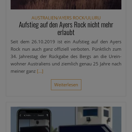
AUSTRALIEN/AYERS ROCK/ULURU
Aufstieg auf den Ayers Rock nicht mehr
erlaubt
Seit dem 26.10.2019 ist ein Auf­stieg auf den Ayers
Rock nun auch ganz offi­zi­ell ver­bo­ten. Pünkt­lich zum
34. Jah­res­tag der Rück­ga­be des Bergs an die Urein­
woh­ner Aus­tra­li­ens und ziem­lich genau 25 Jah­re nach
mei­ner ganz
[...]
Wei­ter­le­sen