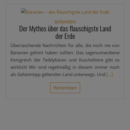
BÄRANIEN
Der Mythos über das flauschigste Land
der Erde
Über­ra­schen­de Nach­rich­ten für alle, die noch nie von
Bärani­en gehört haben soll­ten: Das sagen­um­wo­be­ne
König­reich der Ted­dy­bä­ren und Kuschel­tie­re gibt es
wirk­lich! Wir sind regel­mä­ßig in die­sem immer noch
als Geheim­tipp gel­ten­den Land unter­wegs. Und
[...]
Wei­ter­le­sen