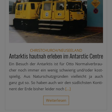
CHRISTCHURCH/NEUSEELAND
Antarktis hautnah erleben im Antarctic Centre
Ein Besuch der Ant­ark­tis ist für Otto Nor­mal­ver­brau­
cher noch immer ein wenig schwie­rig und/oder kost­
spie­lig. Aus Natur­schutz­grün­den viel­leicht ja auch
ganz gut so. So haben auch wir den süd­lichs­ten Kon­ti­
nent der Erde bis­her lei­der noch
[...]
Wei­ter­le­sen