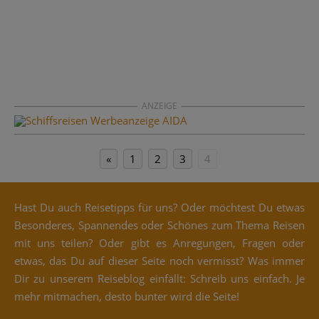
ANZEIGE
«
1
2
3
4
Hast Du auch Rei­se­tipps für uns? Oder möch­test Du etwas
Beson­de­res, Span­nen­des oder Schö­nes zum The­ma Rei­sen
mit uns tei­len? Oder gibt es Anre­gun­gen, Fra­gen oder
etwas, das Du auf die­ser Sei­te noch ver­misst? Was immer
Dir zu unse­rem Rei­se­blog ein­fällt: Schreib uns ein­fach. Je
mehr mit­ma­chen, des­to bun­ter wird die Seite!