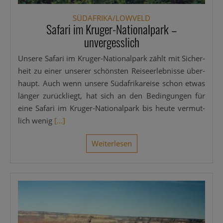
SÜDAFRIKA/LOWVELD
Safari im Kruger-Nationalpark –
unvergesslich
Unse­re Safa­ri im Kru­­ger-Natio­nal­­park zählt mit Sicher­
heit zu einer unse­rer schöns­ten Rei­se­er­leb­nis­se über­
haupt. Auch wenn unse­re Süd­afri­ka­rei­se schon etwas
län­ger zurück­liegt, hat sich an den Bedin­gun­gen für
eine Safa­ri im Kru­­ger-Natio­nal­­park bis heu­te ver­mut­
lich wenig
[...]
Wei­ter­le­sen