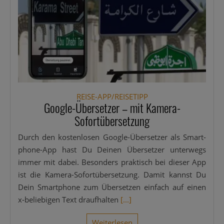
REISE-APP/REISETIPP
Google-Übersetzer – mit Kamera-
Sofortübersetzung
Durch den kos­ten­lo­sen Goo­g­­le-Über­­­se­t­­zer als Smar­t­­
pho­ne-App hast Du Dei­nen Über­set­zer unter­wegs
immer mit dabei. Beson­ders prak­tisch bei die­ser App
ist die Kame­ra-Sofor­t­­über­­­se­t­­zung. Damit kannst Du
Dein Smart­phone zum Über­set­zen ein­fach auf einen
x‑beliebigen Text drauf­hal­ten
[...]
Wei­ter­le­sen