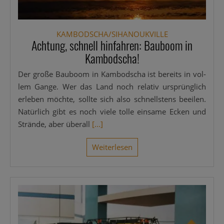
KAMBODSCHA/SIHANOUKVILLE
Achtung, schnell hinfahren: Bauboom in
Kambodscha!
Der gro­ße Bau­boom in Kam­bo­dscha ist bereits in vol­
lem Gan­ge. Wer das Land noch rela­tiv ursprüng­lich
erle­ben möch­te, soll­te sich also schnells­tens beei­len.
Natür­lich gibt es noch vie­le tol­le ein­sa­me Ecken und
Strän­de, aber über­all
[...]
Wei­ter­le­sen