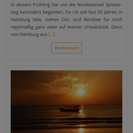
In die­sem Früh­ling hat uns die Nord­see­insel Spie­ker­
oog beson­ders begeis­tert. Da ich seit fast 30 Jah­ren in
Ham­burg lebe, ste­hen Ost- und Nord­see für mich
regel­mä­ßig ganz oben auf mei­ner Urlaubs­lis­te. Denn
von Ham­burg aus
[...]
Wei­ter­le­sen