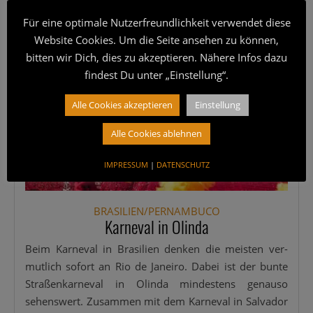
Für eine optimale Nutzerfreundlichkeit verwendet diese
Website Cookies. Um die Seite ansehen zu können,
bitten wir Dich, dies zu akzeptieren. Nähere Infos dazu
findest Du unter „Einstellung“.
Alle Cookies akzeptieren
Einstellung
Alle Cookies ablehnen
IMPRESSUM
|
DATENSCHUTZ
BRASILIEN/PERNAMBUCO
Karneval in Olinda
Beim Kar­ne­val in Bra­si­li­en den­ken die meis­ten ver­
mut­lich sofort an Rio de Janei­ro. Dabei ist der bun­te
Stra­ßen­kar­ne­val in Olin­da min­des­tens genau­so
sehens­wert. Zusam­men mit dem Kar­ne­val in Sal­va­dor