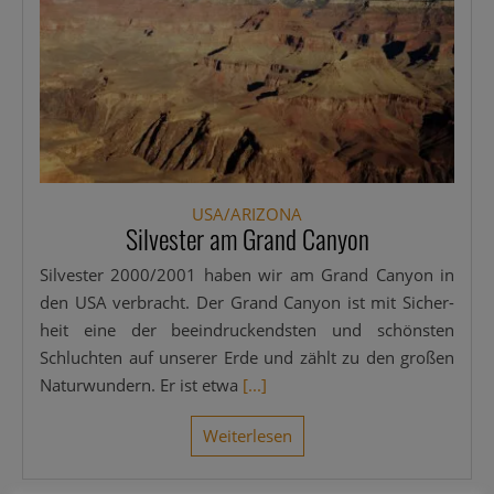
USA/ARIZONA
Silvester am Grand Canyon
Sil­ves­ter 2000/2001 haben wir am Grand Can­yon in
den USA ver­bracht. Der Grand Can­yon ist mit Sicher­
heit eine der beein­dru­ckends­ten und schöns­ten
Schluch­ten auf unse­rer Erde und zählt zu den gro­ßen
Natur­wun­dern. Er ist etwa
[...]
Wei­ter­le­sen