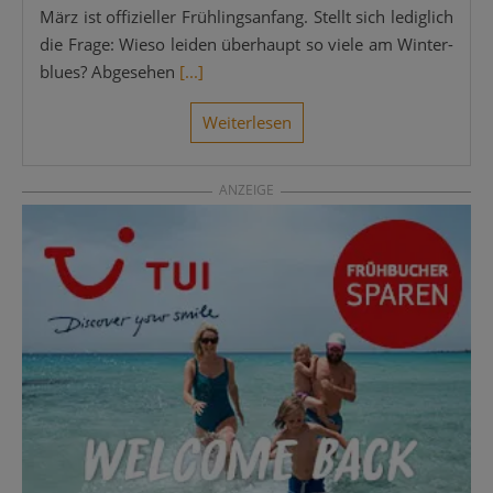
März ist offi­zi­el­ler Früh­lings­an­fang. Stellt sich ledig­lich
die Fra­ge: Wie­so lei­den über­haupt so vie­le am Win­ter­
blues? Abge­se­hen
[...]
Wei­ter­le­sen
ANZEIGE