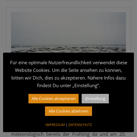
Für eine optimale Nutzerfreundlichkeit verwendet diese
Website Cookies. Um die Seite ansehen zu können,
bitten wir Dich, dies zu akzeptieren. Nähere Infos dazu
findest Du unter „Einstellung“.
13. März 2020
·
MABU
Alle Cookies akzeptieren
Einstellung
DEUTSCHLAND/NORD- UND OSTSEE
Alle Cookies ablehnen
Winterblues adieu
IMPRESSUM
|
DATENSCHUTZ
Der Win­ter­blues ist fast vor­bei! Seit dem 1. März ist
meteo­ro­lo­gisch bereits der Früh­ling da und am 20.