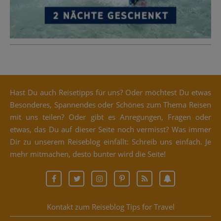
Hast Du auch Rei­se­tipps für uns? Oder möch­test Du etwas
Beson­de­res, Span­nen­des oder Schö­nes zum The­ma Rei­sen
mit uns tei­len? Oder gibt es Anre­gun­gen, Fra­gen oder
etwas, das Du auf die­ser Sei­te noch ver­misst? Was immer
Dir zu unse­rem Rei­se­blog ein­fällt: Schreib uns ein­fach. Je
mehr mit­ma­chen, des­to bun­ter wird die Seite!
Kontakt zum Reiseblog Tips for Travel