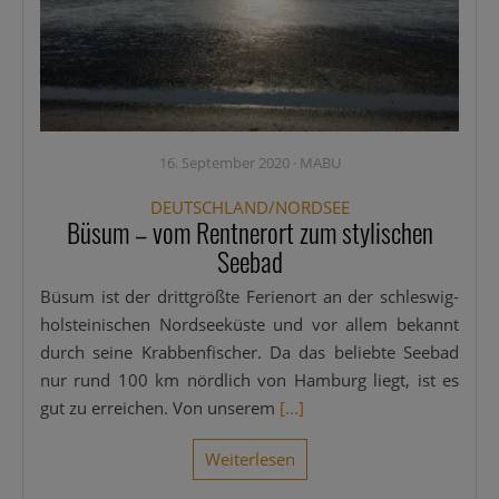
16. September 2020
·
MABU
DEUTSCHLAND/NORDSEE
Büsum – vom Rentnerort zum stylischen
Seebad
Büsum ist der dritt­größ­te Feri­en­ort an der schles­­wig-
hol­s­tei­­ni­­schen Nord­see­küs­te und vor allem bekannt
durch sei­ne Krab­ben­fi­scher. Da das belieb­te See­bad
nur rund 100 km nörd­lich von Ham­burg liegt, ist es
gut zu errei­chen. Von unse­rem
[...]
Wei­ter­le­sen