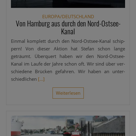
EUROPA/DEUTSCHLAND
Von Hamburg aus durch den Nord-Ostsee-
Kanal
Ein­mal kom­plett durch den Nord-Ost­­see-Kanal schip­
pern! Von die­ser Akti­on hat Ste­fan schon lan­ge
geträumt. Über­quert haben wir den Nord-Ost­­see-
Kanal im Lau­fe der Jah­re schon oft. Wir sind über ver­
schie­de­ne Brü­cken gefah­ren. Wir haben an unter­
schied­li­chen
[...]
Wei­ter­le­sen