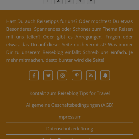
Hast Du auch Rei­se­tipps für uns? Oder möch­test Du etwas
Beson­de­res, Span­nen­des oder Schö­nes zum The­ma Rei­sen
mit uns tei­len? Oder gibt es Anre­gun­gen, Fra­gen oder
etwas, das Du auf die­ser Sei­te noch ver­misst? Was immer
Dir zu unse­rem Rei­se­blog ein­fällt: Schreib uns ein­fach. Je
mehr mit­ma­chen, des­to bun­ter wird die Seite!
Kontakt zum Reiseblog Tips for Travel
Allgemeine Geschäftsbedingungen (AGB)
Impressum
Datenschutzerklärung