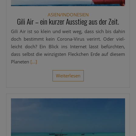
ASIEN/INDONESIEN
Gili Air – ein kurzer Ausstieg aus der Zeit.
Gili Air ist so klein und weit weg, dass sich bis dahin
doch bestimmt kein Coro­­na-Virus ver­irrt. Oder viel­
leicht doch? Ein Blick ins Inter­net lässt befürch­ten,
dass selbst die win­zigs­ten Fleck­chen Erde auf die­sem
Pla­ne­ten
[...]
Wei­ter­le­sen