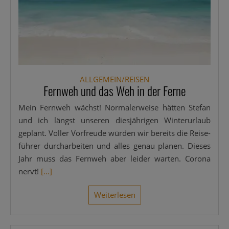
ALLGEMEIN/REISEN
Fernweh und das Weh in der Ferne
Mein Fern­weh wächst! Nor­ma­ler­wei­se hät­ten Ste­fan
und ich längst unse­ren dies­jäh­ri­gen Win­ter­ur­laub
geplant. Vol­ler Vor­freu­de wür­den wir bereits die Rei­se­
füh­rer durch­ar­bei­ten und alles genau pla­nen. Die­ses
Jahr muss das Fern­weh aber lei­der war­ten. Coro­na
nervt!
[...]
Wei­ter­le­sen