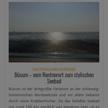
DEUTSCHLAND/NORDSEE
Büsum – vom Rentnerort zum stylischen
Seebad
Büsum ist der dritt­größ­te Feri­en­ort an der schles­­wig-
hol­s­tei­­ni­­schen Nord­see­küs­te und vor allem bekannt
durch sei­ne Krab­ben­fi­scher. Da das belieb­te See­bad
nur rund 100 km nörd­lich von Ham­burg liegt, ist es