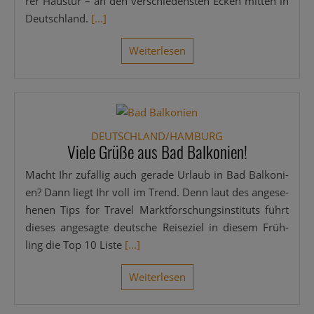
rer Haus­tür – an den ver­schie­dens­ten Ecken mit­ten in
Deutsch­land.
[...]
Wei­ter­le­sen
DEUTSCHLAND/HAMBURG
Viele Grüße aus Bad Balkonien!
Macht Ihr zufäl­lig auch gera­de Urlaub in Bad Bal­ko­ni­
en? Dann liegt Ihr voll im Trend. Denn laut des ange­se­
he­nen Tips for Tra­vel Markt­for­schungs­in­sti­tuts führt
die­ses ange­sag­te deut­sche Rei­se­ziel in die­sem Früh­
ling die Top 10 Lis­te
[...]
Wei­ter­le­sen