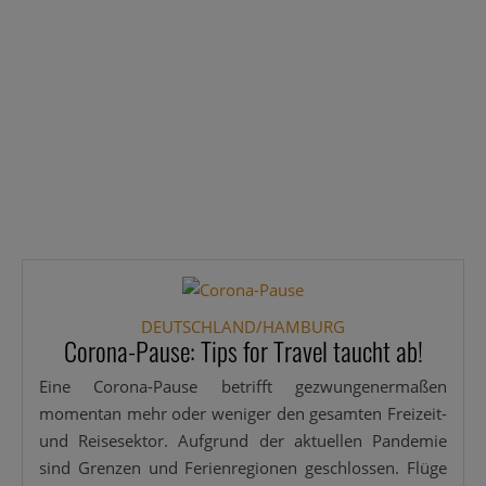
DEUTSCHLAND/HAMBURG
Corona-Pause: Tips for Travel taucht ab!
Eine Coro­­na-Pau­­se betrifft gezwun­ge­ner­ma­ßen
momen­tan mehr oder weni­ger den gesam­ten Frei­­zeit-
und Rei­se­sek­tor. Auf­grund der aktu­el­len Pan­de­mie
sind Gren­zen und Feri­en­re­gio­nen geschlos­sen. Flü­ge