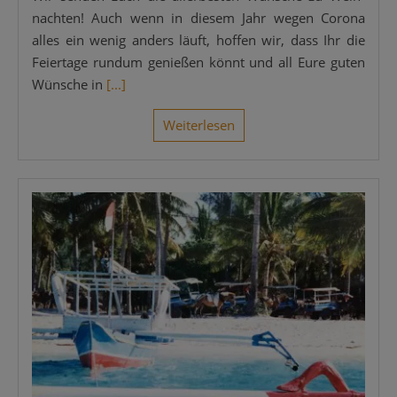
nach­ten! Auch wenn in die­sem Jahr wegen Coro­na
alles ein wenig anders läuft, hof­fen wir, dass Ihr die
Fei­er­ta­ge rund­um genie­ßen könnt und all Eure guten
Wün­sche in
[...]
Wei­ter­le­sen