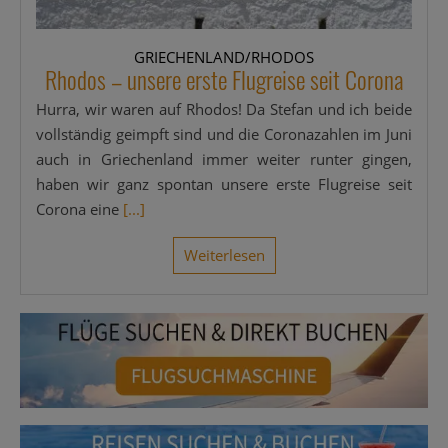
GRIECHENLAND/RHODOS
Rhodos – unsere erste Flugreise seit Corona
Hur­ra, wir waren auf Rho­dos! Da Ste­fan und ich bei­de
voll­stän­dig geimpft sind und die Coro­na­zah­len im Juni
auch in Grie­chen­land immer wei­ter run­ter gin­gen,
haben wir ganz spon­tan unse­re ers­te Flug­rei­se seit
Coro­na eine
[...]
Wei­ter­le­sen