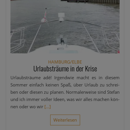
HAMBURG/ELBE
Urlaubsträume in der Krise
Urlaubs­träu­me adé! Irgend­wie macht es in die­sem
Som­mer ein­fach kei­nen Spaß, über Urlaub zu schrei­
ben oder die­sen zu pla­nen. Nor­ma­ler­wei­se sind Ste­fan
und ich immer vol­ler Ideen, was wir alles machen kön­
nen oder wo wir
[...]
Wei­ter­le­sen