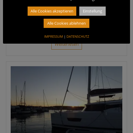
Kre­ta gehört mit ca. 300 Tagen Son­nen­schein im Jahr
Alle Cookies akzeptieren
Einstellung
nicht nur zu den son­nigs­ten Inseln im Mit­tel­meer, son­
dern auch zu den größ­ten. Die Insel ist von Wes­ten
Alle Cookies ablehnen
nach Osten rund 254 km lang und umfasst
[...]
IMPRESSUM
|
DATENSCHUTZ
Wei­ter­le­sen