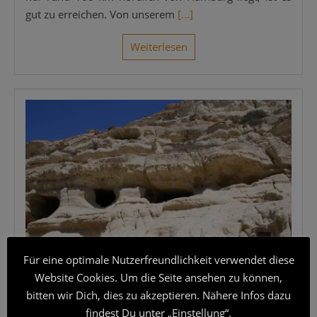
gut zu errei­chen. Von unse­rem
[...]
Wei­ter­le­sen
Für eine optimale Nutzerfreundlichkeit verwendet diese
Website Cookies. Um die Seite ansehen zu können,
bitten wir Dich, dies zu akzeptieren. Nähere Infos dazu
EUROPA/GRIECHENLAND
Kreta – Hippiefeeling in Matala
findest Du unter „Einstellung“.