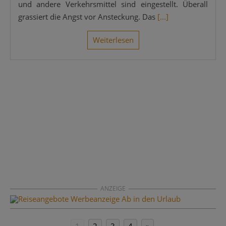
und ande­re Ver­kehrs­mit­tel sind ein­ge­stellt. Über­all
gras­siert die Angst vor Anste­ckung. Das
[...]
Wei­ter­le­sen
ANZEIGE
1
2
3
4
»