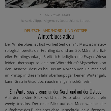
13. März 2020
·
MABU
Reiseziel/Tipps:
Allgemein
,
Deutschland
,
Europa
DEUTSCHLAND/NORD- UND OSTSEE
Winterblues adieu
Der Win­ter­blues ist fast vor­bei! Seit dem 1. März ist meteo­
ro­lo­gisch bereits der Früh­ling da und am 20. März ist offi­zi­
el­ler Früh­lings­an­fang. Stellt sich ledig­lich die Fra­ge: Wie­so
lei­den über­haupt so vie­le am Win­ter­blues? Abge­se­hen von
der Tat­sa­che, dass es bei uns im Nor­den von Deutsch­land
im Prin­zip in die­sem Jahr über­haupt gar kei­nen Win­ter gab,
kann Grau in Grau doch auch mal ganz schön sein.
Ein Winterspaziergang an der Nord- und auf der Ostsee
Auf den ers­ten Blick wirkt das Foto oben viel­leicht ein
wenig trost­los. Der rea­le Blick auf das Meer war bei der
Auf­nah­me des Bil­des aber abso­lut spek­ta­ku­lär. Auf­ge­nom­