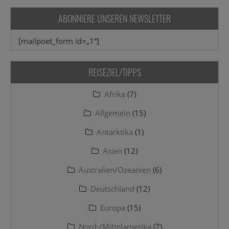
ABONNIERE UNSEREN NEWSLETTER
[mailpoet_form id=„1”]
REISEZIEL/TIPPS
Afrika
(7)
Allgemein
(15)
Antarktika
(1)
Asien
(12)
Australien/Ozeanien
(6)
Deutschland
(12)
Europa
(15)
Nord-/Mittelamerika
(7)