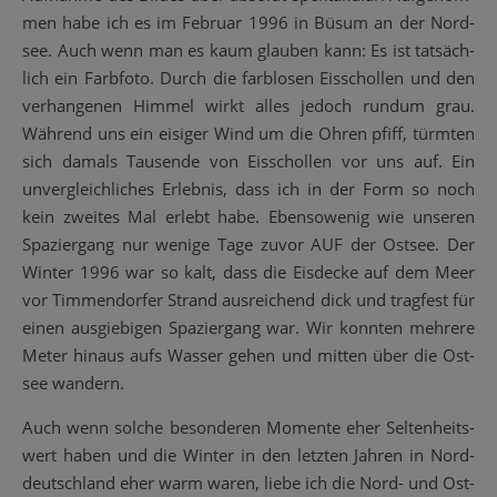
men habe ich es im Febru­ar 1996 in Büsum an der Nord­
see. Auch wenn man es kaum glau­ben kann: Es ist tat­säch­
lich ein Farb­fo­to. Durch die farb­lo­sen Eis­schol­len und den
ver­han­ge­nen Him­mel wirkt alles jedoch rund­um grau.
Wäh­rend uns ein eisi­ger Wind um die Ohren pfiff, türm­ten
sich damals Tau­sen­de von Eis­schol­len vor uns auf. Ein
unver­gleich­li­ches Erleb­nis, dass ich in der Form so noch
kein zwei­tes Mal erlebt habe. Eben­so­we­nig wie unse­ren
Spa­zier­gang nur weni­ge Tage zuvor AUF der Ost­see. Der
Win­ter 1996 war so kalt, dass die Eis­de­cke auf dem Meer
vor Tim­men­dor­fer Strand aus­rei­chend dick und trag­fest für
einen aus­gie­bi­gen Spa­zier­gang war. Wir konn­ten meh­re­re
Meter hin­aus aufs Was­ser gehen und mit­ten über die Ost­
see wandern.
Auch wenn sol­che beson­de­ren Momen­te eher Sel­ten­heits­
wert haben und die Win­ter in den letz­ten Jah­ren in Nord­
deutsch­land eher warm waren, lie­be ich die Nord- und Ost­