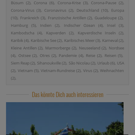
Büsum
(2)
Corona
(6)
Corona-Krise
(3)
Corona-Pause
(2)
Corona-Virus
(3)
Coronavirus
(2)
Deutschland
(10)
Europa
(10)
Frankreich
(3)
Französische Antillen
(2)
Guadeloupe
(2)
Hamburg
(5)
Indien
(2)
Indischer Ozean
(4)
Insel
(3)
Kambodscha
(4)
Kapverden
(2)
Kapverdische Inseln
(2)
Karibik
(4)
Karibische See
(2)
Karibisches Meer
(3)
Karneval
(2)
Kleine Antillen
(2)
Marmorberge
(2)
Neuseeland
(2)
Nordsee
(4)
Ostsee
(2)
Otres
(2)
Pandemie
(4)
Reise
(2)
Reisen
(5)
Siem Reap
(2)
Sihanoukville
(2)
São Nicolau
(2)
Urlaub
(6)
USA
(2)
Vietnam
(5)
Vietnam-Rundreise
(2)
Virus
(2)
Weihnachten
(2)
Das könnte Dich auch interessieren