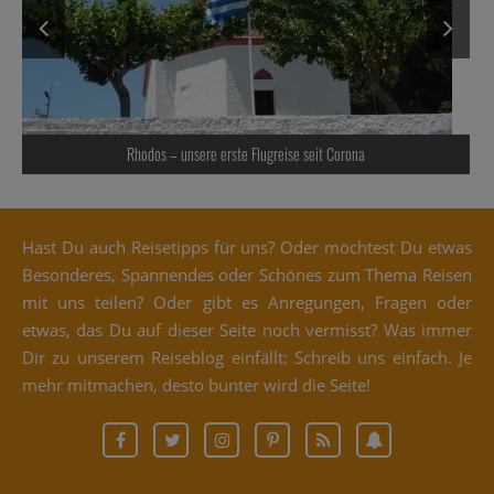
Flugreise seit Corona
Weihnachtliche Wü
Hast Du auch Rei­se­tipps für uns? Oder möch­test Du etwas
Beson­de­res, Span­nen­des oder Schö­nes zum The­ma Rei­sen
mit uns tei­len? Oder gibt es Anre­gun­gen, Fra­gen oder
etwas, das Du auf die­ser Sei­te noch ver­misst? Was immer
Dir zu unse­rem Rei­se­blog ein­fällt: Schreib uns ein­fach. Je
mehr mit­ma­chen, des­to bun­ter wird die Seite!