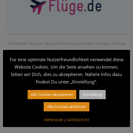
Stichwörter:
Büsum
,
Deutschland
,
Eis
,
Eisschollen
,
Europa
,
Frühling
,
Grau
,
Meer
,
Norddeutschland
,
Norden
,
Nordsee
,
Ostsee
,
Timmendorfer Strand
,
Winter
,
Winterblues
Für eine optimale Nutzerfreundlichkeit verwendet diese
Website Cookies. Um die Seite ansehen zu können,
bitten wir Dich, dies zu akzeptieren. Nähere Infos dazu
tei­len
tei­len
mer­ken
findest Du unter „Einstellung“.
E‑Mail
Alle Cookies akzeptieren
Einstellung
Schreibe einen Kommentar
Alle Cookies ablehnen
Um einen Kommentar abzugeben,
registriere Dich
IMPRESSUM
|
DATENSCHUTZ
erstmalig
oder
melde Dich an
.