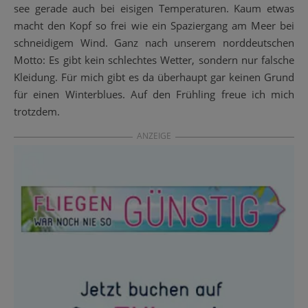
see gera­de auch bei eisi­gen Tem­pe­ra­tu­ren. Kaum etwas
macht den Kopf so frei wie ein Spa­zier­gang am Meer bei
schnei­di­gem Wind. Ganz nach unse­rem nord­deut­schen
Mot­to: Es gibt kein schlech­tes Wet­ter, son­dern nur fal­sche
Klei­dung. Für mich gibt es da über­haupt gar kei­nen Grund
für einen Win­ter­blues. Auf den Früh­ling freue ich mich
trotzdem.
ANZEIGE