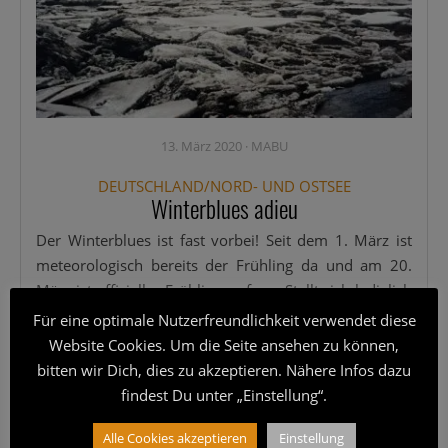
13. März 2020
·
MABU
DEUTSCHLAND/NORD- UND OSTSEE
Winterblues adieu
Der Win­ter­blues ist fast vor­bei! Seit dem 1. März ist
meteo­ro­lo­gisch bereits der Früh­ling da und am 20.
März ist offi­zi­el­ler Früh­lings­an­fang. Stellt sich ledig­lich
die Fra­ge: Wie­so lei­den über­haupt so vie­le am Win­ter­
Für eine optimale Nutzerfreundlichkeit verwendet diese
blues? Abge­se­hen
[...]
Website Cookies. Um die Seite ansehen zu können,
bitten wir Dich, dies zu akzeptieren. Nähere Infos dazu
Wei­ter­le­sen
findest Du unter „Einstellung“.
Alle Cookies akzeptieren
Einstellung