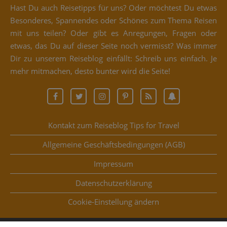
Hast Du auch Rei­se­tipps für uns? Oder möch­test Du etwas
Beson­de­res, Span­nen­des oder Schö­nes zum The­ma Rei­sen
mit uns tei­len? Oder gibt es Anre­gun­gen, Fra­gen oder
etwas, das Du auf die­ser Sei­te noch ver­misst? Was immer
Dir zu unse­rem Rei­se­blog ein­fällt: Schreib uns ein­fach. Je
mehr mit­ma­chen, des­to bun­ter wird die Seite!
Kontakt zum Reiseblog Tips for Travel
Allgemeine Geschäftsbedingungen (AGB)
Impressum
Datenschutzerklärung
Coo­kie-Ein­stel­lung ändern