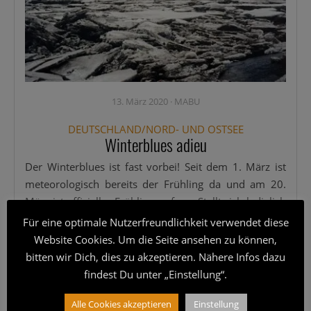
13. März 2020
·
MABU
DEUTSCHLAND/NORD- UND OSTSEE
Winterblues adieu
Der Win­ter­blues ist fast vor­bei! Seit dem 1. März ist
meteo­ro­lo­gisch bereits der Früh­ling da und am 20.
März ist offi­zi­el­ler Früh­lings­an­fang. Stellt sich ledig­lich
die Fra­ge: Wie­so lei­den über­haupt so vie­le am Win­ter­
Für eine optimale Nutzerfreundlichkeit verwendet diese
blues? Abge­se­hen
[...]
Website Cookies. Um die Seite ansehen zu können,
bitten wir Dich, dies zu akzeptieren. Nähere Infos dazu
Wei­ter­le­sen
findest Du unter „Einstellung“.
Alle Cookies akzeptieren
Einstellung