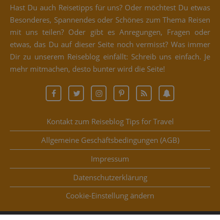
Hast Du auch Rei­se­tipps für uns? Oder möch­test Du etwas
Beson­de­res, Span­nen­des oder Schö­nes zum The­ma Rei­sen
mit uns tei­len? Oder gibt es Anre­gun­gen, Fra­gen oder
etwas, das Du auf die­ser Sei­te noch ver­misst? Was immer
Dir zu unse­rem Rei­se­blog ein­fällt: Schreib uns ein­fach. Je
mehr mit­ma­chen, des­to bun­ter wird die Seite!
Kontakt zum Reiseblog Tips for Travel
Allgemeine Geschäftsbedingungen (AGB)
Impressum
Datenschutzerklärung
Coo­kie-Ein­stel­lung ändern