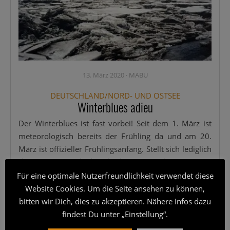
13. März 2020
·
MABU
DEUTSCHLAND/NORD- UND OSTSEE
Winterblues adieu
Der Win­ter­blues ist fast vor­bei! Seit dem 1. März ist
meteo­ro­lo­gisch bereits der Früh­ling da und am 20.
März ist offi­zi­el­ler Früh­lings­an­fang. Stellt sich ledig­lich
die Fra­ge: Wie­so lei­den über­haupt so vie­le am Win­ter­
blues? Abge­se­hen
[...]
Für eine optimale Nutzerfreundlichkeit verwendet diese
Website Cookies. Um die Seite ansehen zu können,
Wei­ter­le­sen
bitten wir Dich, dies zu akzeptieren. Nähere Infos dazu
findest Du unter „Einstellung“.