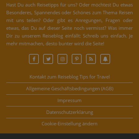
Hast Du auch Rei­se­tipps für uns? Oder möch­test Du etwas
Beson­de­res, Span­nen­des oder Schö­nes zum The­ma Rei­sen
mit uns tei­len? Oder gibt es Anre­gun­gen, Fra­gen oder
etwas, das Du auf die­ser Sei­te noch ver­misst? Was immer
Dir zu unse­rem Rei­se­blog ein­fällt: Schreib uns ein­fach. Je
mehr mit­ma­chen, des­to bun­ter wird die Seite!
Kontakt zum Reiseblog Tips for Travel
Allgemeine Geschäftsbedingungen (AGB)
Impressum
Datenschutzerklärung
Coo­kie-Ein­stel­lung ändern