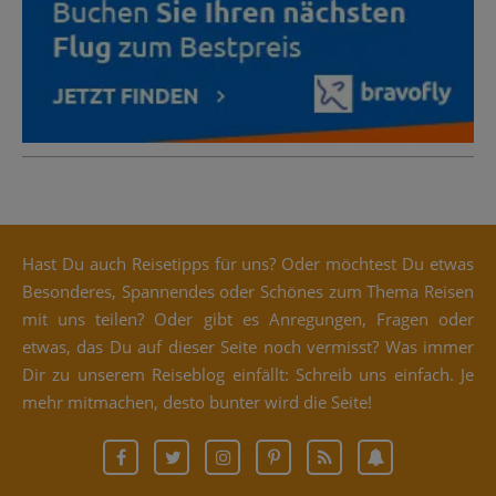
Hast Du auch Rei­se­tipps für uns? Oder möch­test Du etwas
Beson­de­res, Span­nen­des oder Schö­nes zum The­ma Rei­sen
mit uns tei­len? Oder gibt es Anre­gun­gen, Fra­gen oder
etwas, das Du auf die­ser Sei­te noch ver­misst? Was immer
Dir zu unse­rem Rei­se­blog ein­fällt: Schreib uns ein­fach. Je
mehr mit­ma­chen, des­to bun­ter wird die Seite!