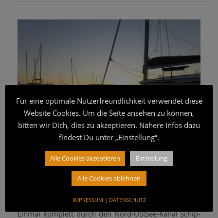
Für eine optimale Nutzerfreundlichkeit verwendet diese
Website Cookies. Um die Seite ansehen zu können,
bitten wir Dich, dies zu akzeptieren. Nähere Infos dazu
findest Du unter „Einstellung“.
29. Juli 2020
·
MABU
Alle Cookies akzeptieren
Einstellung
EUROPA/DEUTSCHLAND
Alle Cookies ablehnen
Von Hamburg aus durch den Nord-Ostsee-
Kanal
IMPRESSUM
|
DATENSCHUTZ
Ein­mal kom­plett durch den Nord-Ost­­see-Kanal schip­