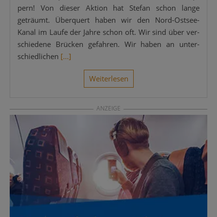
pern! Von die­ser Akti­on hat Ste­fan schon lan­ge
geträumt. Über­quert haben wir den Nord-Ost­­see-
Kanal im Lau­fe der Jah­re schon oft. Wir sind über ver­
schie­de­ne Brü­cken gefah­ren. Wir haben an unter­
schied­li­chen
[...]
Wei­ter­le­sen
ANZEIGE