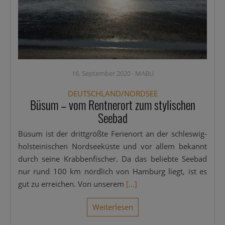
16. September 2020
·
MABU
DEUTSCHLAND/NORDSEE
Büsum – vom Rentnerort zum stylischen
Seebad
Büsum ist der dritt­größ­te Feri­en­ort an der schles­­wig-
hol­s­tei­­ni­­schen Nord­see­küs­te und vor allem bekannt
durch sei­ne Krab­ben­fi­scher. Da das belieb­te See­bad
nur rund 100 km nörd­lich von Ham­burg liegt, ist es
gut zu errei­chen. Von unse­rem
[...]
Wei­ter­le­sen