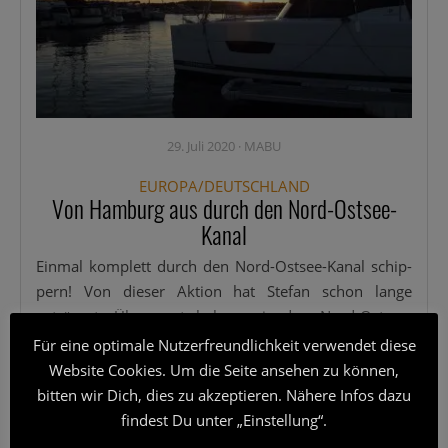
29. Juli 2020
·
MABU
EUROPA/DEUTSCHLAND
Von Hamburg aus durch den Nord-Ostsee-
Kanal
Ein­mal kom­plett durch den Nord-Ost­­see-Kanal schip­
pern! Von die­ser Akti­on hat Ste­fan schon lan­ge
geträumt. Über­quert haben wir den Nord-Ost­­see-
Kanal im Lau­fe der Jah­re schon oft. Wir sind über ver­
Für eine optimale Nutzerfreundlichkeit verwendet diese
schie­de­ne Brü­cken gefah­ren. Wir haben an unter­
Website Cookies. Um die Seite ansehen zu können,
schied­li­chen
[...]
bitten wir Dich, dies zu akzeptieren. Nähere Infos dazu
findest Du unter „Einstellung“.
Wei­ter­le­sen