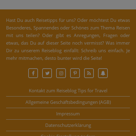
Hast Du auch Rei­se­tipps für uns? Oder möch­test Du etwas
Beson­de­res, Span­nen­des oder Schö­nes zum The­ma Rei­sen
mit uns tei­len? Oder gibt es Anre­gun­gen, Fra­gen oder
etwas, das Du auf die­ser Sei­te noch ver­misst? Was immer
Dir zu unse­rem Rei­se­blog ein­fällt: Schreib uns ein­fach. Je
mehr mit­ma­chen, des­to bun­ter wird die Seite!
Kontakt zum Reiseblog Tips for Travel
Allgemeine Geschäftsbedingungen (AGB)
Impressum
Datenschutzerklärung