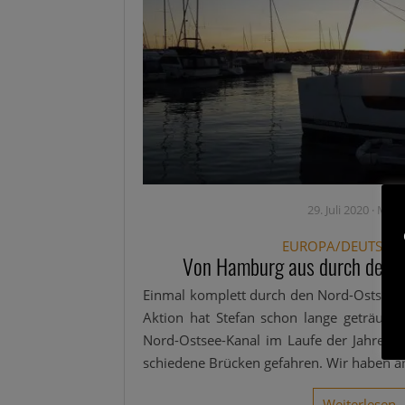
29. Juli 2020
·
MAB
EUROPA/DEUTSCH
Von Hamburg aus durch den N
Ein­mal kom­plett durch den Nord-Ost­­see-K
Akti­on hat Ste­fan schon lan­ge geträum
Nord-Ost­­see-Kanal im Lau­fe der Jah­re s
schie­de­ne Brü­cken gefah­ren. Wir haben an
Wei­ter­le­sen