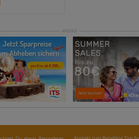
ANZEIGE
Kontakt zum Reiseblog Tips fo
h­test Du etwas Beson­de­res,