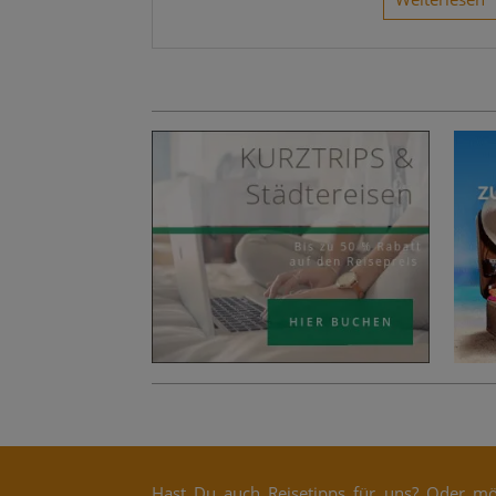
Hast Du auch Rei­se­tipps für uns? Oder möc