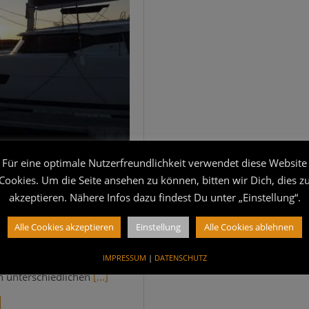
U
Für eine optimale Nutzerfreundlichkeit verwendet diese Website
Cookies. Um die Seite ansehen zu können, bitten wir Dich, dies z
LAND
ord-Ostsee-Kanal
akzeptieren. Nähere Infos dazu findest Du unter „Einstellung“.
anal schip­pern! Von die­ser
Alle Cookies akzeptieren
Einstellung
Alle Cookies ablehnen
t. Über­quert haben wir den
IMPRESSUM
|
DATENSCHUTZ
chon oft. Wir sind über ver­
 unter­schied­li­chen
[...]