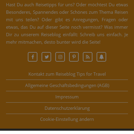
Hast Du auch Rei­se­tipps für uns? Oder möch­test Du etwas
Beson­de­res, Span­nen­des oder Schö­nes zum The­ma Rei­sen
mit uns tei­len? Oder gibt es Anre­gun­gen, Fra­gen oder
etwas, das Du auf die­ser Sei­te noch ver­misst? Was immer
Dir zu unse­rem Rei­se­blog ein­fällt: Schreib uns ein­fach. Je
mehr mit­ma­chen, des­to bun­ter wird die Seite!
Kontakt zum Reiseblog Tips for Travel
Allgemeine Geschäftsbedingungen (AGB)
Impressum
Datenschutzerklärung
Coo­kie-Ein­stel­lung ändern