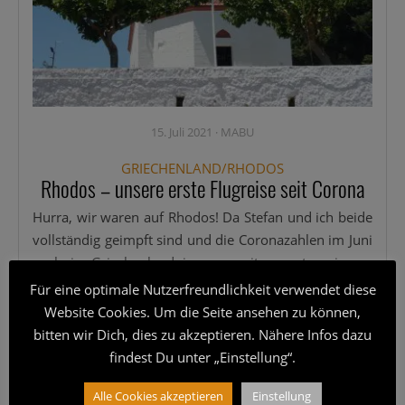
15. Juli 2021
·
MABU
GRIECHENLAND/RHODOS
Rhodos – unsere erste Flugreise seit Corona
Hur­ra, wir waren auf Rho­dos! Da Ste­fan und ich bei­de
voll­stän­dig geimpft sind und die Coro­na­zah­len im Juni
auch in Grie­chen­land immer wei­ter run­ter gin­gen,
haben wir ganz spon­tan unse­re ers­te Flug­rei­se seit
Für eine optimale Nutzerfreundlichkeit verwendet diese
Coro­na eine
[...]
Website Cookies. Um die Seite ansehen zu können,
bitten wir Dich, dies zu akzeptieren. Nähere Infos dazu
Wei­ter­le­sen
findest Du unter „Einstellung“.
Alle Cookies akzeptieren
Einstellung