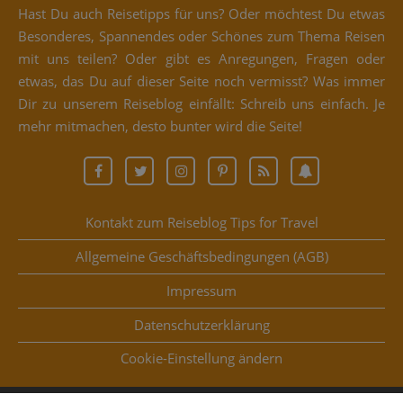
Hast Du auch Rei­se­tipps für uns? Oder möch­test Du etwas
Beson­de­res, Span­nen­des oder Schö­nes zum The­ma Rei­sen
mit uns tei­len? Oder gibt es Anre­gun­gen, Fra­gen oder
etwas, das Du auf die­ser Sei­te noch ver­misst? Was immer
Dir zu unse­rem Rei­se­blog ein­fällt: Schreib uns ein­fach. Je
mehr mit­ma­chen, des­to bun­ter wird die Seite!
Kontakt zum Reiseblog Tips for Travel
Allgemeine Geschäftsbedingungen (AGB)
Impressum
Datenschutzerklärung
Coo­kie-Ein­stel­lung ändern