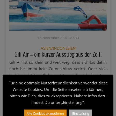
17. November 2020
·
MABU
ASIEN/INDONESIEN
Gili Air – ein kurzer Ausstieg aus der Zeit.
Gili Air ist so klein und weit weg, dass sich bis dahin
doch bestimmt kein Coro­­na-Virus ver­irrt. Oder viel­
leicht doch? Ein Blick ins Inter­net lässt befürch­ten,
dass selbst die win­zigs­ten Fleck­chen Erde auf die­sem
Für eine optimale Nutzerfreundlichkeit verwendet diese
Pla­ne­ten
[...]
Website Cookies. Um die Seite ansehen zu können,
bitten wir Dich, dies zu akzeptieren. Nähere Infos dazu
Wei­ter­le­sen
findest Du unter „Einstellung“.
Alle Cookies akzeptieren
Einstellung