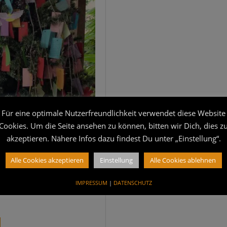
Für eine optimale Nutzerfreundlichkeit verwendet diese Website
MABU
Cookies. Um die Seite ansehen zu können, bitten wir Dich, dies z
TSWÜNSCHE
akzeptieren. Nähere Infos dazu findest Du unter „Einstellung“.
nsche!
Alle Cookies akzeptieren
Einstellung
Alle Cookies ablehnen
che zu Weih­nach­ten! Auch
ein wenig anders läuft, hof­
IMPRESSUM
|
DATENSCHUTZ
genie­ßen könnt und all Eure