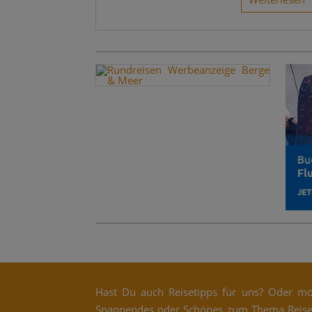
Hast Du auch Rei­se­tipps für uns? Oder möc
Span­nen­des oder Schö­nes zum The­ma Rei­se