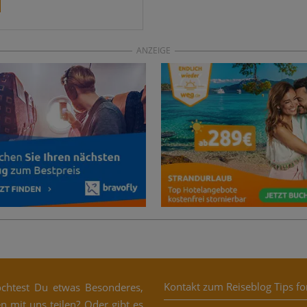
ANZEIGE
Kontakt zum Reiseblog Tips fo
h­test Du etwas Beson­de­res,
n mit uns tei­len? Oder gibt es