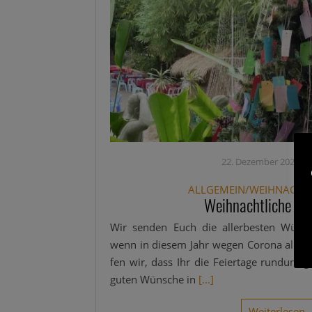
22. Dezember 2020
·
ALLGEMEIN/WEIHNACH
Weihnachtliche Wü
Wir sen­den Euch die aller­bes­ten Wün­s
wenn in die­sem Jahr wegen Coro­na alles 
fen wir, dass Ihr die Fei­er­ta­ge rund­um 
guten Wün­sche in
[...]
Wei­ter­le­sen